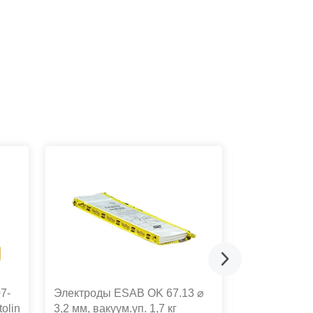
7-
Электроды ESAB OK 67.13 ⌀
Электроды 
tolin
3,2 мм, вакуум.уп. 1,7 кг