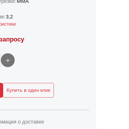
/резки
MMA
:
мм
3,2
:
ристики
 запросу
Купить в один клик
мация о доставке